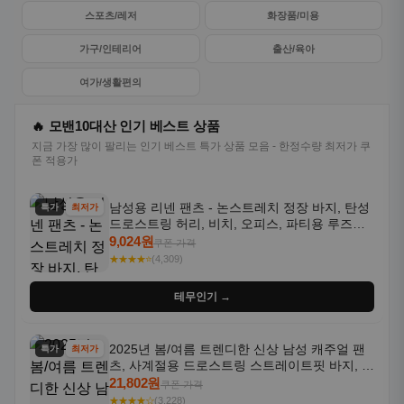
스포츠/레저
화장품/미용
가구/인테리어
출산/육아
여가/생활편의
🔥 모밴10대산 인기 베스트 상품
지금 가장 많이 팔리는 인기 베스트 특가 상품 모음 - 한정수량 최저가 쿠
폰 적용가
남성용 리넨 팬츠 - 논스트레치 정장 바지, 탄성
특가
최저가
드로스트링 허리, 비치, 오피스, 파티용 루즈핏
트라우저 - 세탁기 사용 가능한 캐주얼 정장 의
9,024원
쿠폰 가격
상
★★★★⭐
(4,309)
테무인기 →
2025년 봄/여름 트렌디한 신상 남성 캐주얼 팬
특가
최저가
츠, 사계절용 드로스트링 스트레이트핏 바지, 한
국 스타일, 활용도 높은 아웃도어 및 정장용, 발
21,802원
쿠폰 가격
목 바지
★★★★☆
(3,228)