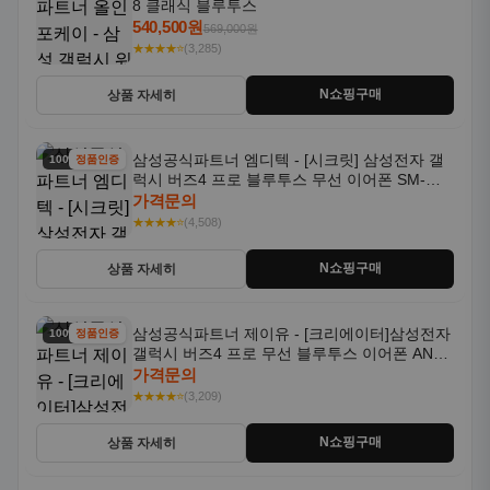
8 클래식 블루투스
540,500원
569,000원
★★★★⭐
(3,285)
N쇼핑구매
상품 자세히
삼성공식파트너 엠디텍 - [시크릿] 삼성전자 갤
100% 할인
정품인증
럭시 버즈4 프로 블루투스 무선 이어폰 SM-
R640N
가격문의
★★★★⭐
(4,508)
N쇼핑구매
상품 자세히
삼성공식파트너 제이유 - [크리에이터]삼성전자
100% 할인
정품인증
갤럭시 버즈4 프로 무선 블루투스 이어폰 ANC
SM-R640N
가격문의
★★★★⭐
(3,209)
N쇼핑구매
상품 자세히