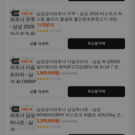
삼성공식파트너 우주 - 삼성 2026 비스포크 AI
100% 할인
정품인증
스팀 울트라 물걸레 올인원로봇청소기 새틴 차
콜 AAH
가격문의
★★★★⭐
(4,116)
N쇼핑구매
상품 자세히
삼성공식파트너 다솜프라자 - 삼성 AI Q9000
20% 할인
정품인증
멀티에어컨 AF60F17D11BRS 56.9+18.7 전국
기본설치포함
1,989,000원
2,501,000원
★★★★⭐
(3,178)
N쇼핑구매
상품 자세히
삼성공식파트너 삼성하나로 - 삼성
3% 할인
정품인증
WD80H25BHY 비스포크 AI콤보 세탁25kg 건조
18kg 26년형 일체형 1등급
3,299,000원
3,399,000원
★★★★⭐
(4,209)