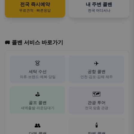
전국 즉시예약
내 주변 콜밴
무료견적 · 빠른응답
전국 어디서나
🚐 콜밴 서비스 바로가기
👗
✈️
세탁 수선
공항 콜밴
의류·브랜드·예복·당일
인천·김포·김해·제주
⛳
🗺️
골프 콜밴
관광 투어
새벽출발·라운딩대기
전국 맞춤 관광
👥
🕯️
단체 콜밴
장례 콜밴