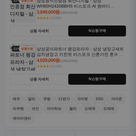
삼성공식인증점 회산디지털 - 삼성
22% 할인
정품인증
WH80H2420BBHS 비스포크 AI 원바디
24kg+20kg 세제자동투입 1등급
3,049,000원
3,898,001원
★★★★⭐
(3,054)
N쇼핑구매
상품 자세히
삼성공식파트너 평강프라자 - 삼성 냉장고세트
21% 할인
정품인증
김치냉장고 키친핏 비스포크 신혼가전 혼수 입
주가전 빌트인 화이트
4,029,000원
5,080,000원
★★★★⭐
(4,149)
N쇼핑구매
상품 자세히
테무
알리
쿠팡
11번가
G마켓
SSG
아마존
라쿠텐
쉬인
아이허브
컬리
도매꾹
도매매
에어비앤비