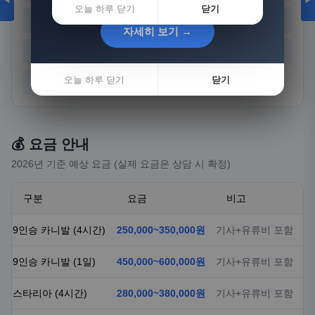
◀
▶
오늘 하루 닫기
닫기
경기
강원
충북
충남
자세히 보기 →
자세히 보기 →
전북
전남
경북
경남
오늘 하루 닫기
오늘 하루 닫기
닫기
닫기
제주
💰 요금 안내
2026년 기준 예상 요금 (실제 요금은 상담 시 확정)
구분
요금
비고
9인승 카니발 (4시간)
250,000~350,000원
기사+유류비 포함
9인승 카니발 (1일)
450,000~600,000원
기사+유류비 포함
스타리아 (4시간)
280,000~380,000원
기사+유류비 포함