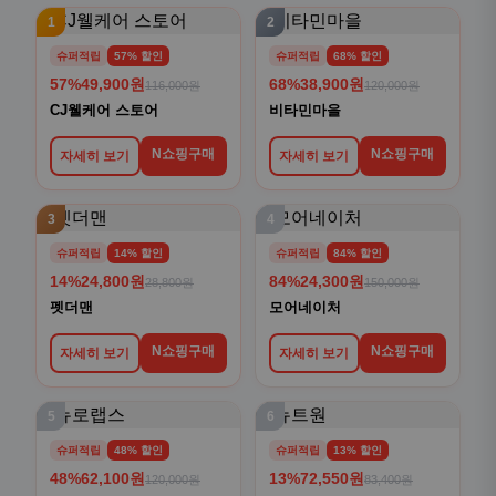
1
2
슈퍼적립
57% 할인
슈퍼적립
68% 할인
57%
49,900원
68%
38,900원
116,000원
120,000원
CJ웰케어 스토어
비타민마을
N쇼핑구매
N쇼핑구매
자세히 보기
자세히 보기
3
4
슈퍼적립
14% 할인
슈퍼적립
84% 할인
14%
24,800원
84%
24,300원
28,800원
150,000원
펫더맨
모어네이처
N쇼핑구매
N쇼핑구매
자세히 보기
자세히 보기
5
6
슈퍼적립
48% 할인
슈퍼적립
13% 할인
48%
62,100원
13%
72,550원
120,000원
83,400원