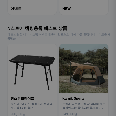
이벤트
NEW
N스토어 캠핑용품 베스트 상품
이 포스팅은 네이버 쇼핑 커넥트 활동의 일환으로, 이에 따른 일정액의 수수료를 제
공받습니다.
원스위크라이프
Karnik Sports
원스위크라이프 캠핑 IGT 접이식
뉴에라 타프형 그늘막 원터치 텐트
테이블 S1 M, 블랙
플라이포함 폴대포함 풀세트 기본
형
200,000원
149,000원