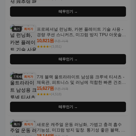
테무인기 →
프로페셔널 런닝화, 카본 플레이트 기술 사용 -
특가
최저가
경량 쿠션 스니커즈, 미끄럼 방지 TPU 아웃솔,
통기성 화이트-퍼플 그라데이션, 헬스, 트레이
10,821원
쿠폰 가격
닝 - 남성용, 여성용, 모든 계절에 적합
★★★★⭐
(3,051)
테무인기 →
7개 블랙 울트라라이트 남성용 크루넥 티셔츠 -
7개세트
최저가
체육관, 피트니스 및 러닝에 적합한 빠른 건조,
통기성 좋은 수분 흡수 반팔 운동복
15,627원
쿠폰 가격
★★★★⭐
(4,518)
테무인기 →
새로운 캐주얼 운동 러닝화, 가볍고 충격 흡수
특가
최저가
기능성, 미끄럼 방지 밑창. 통기성 좋은 블랙, 화
이트, 퍼플 그라데이션 색상
18,144원