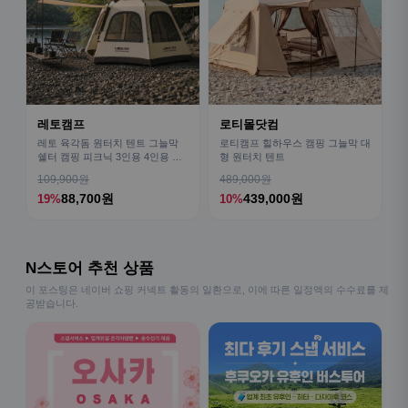
레토캠프
로티몰닷컴
레토 육각돔 원터치 텐트 그늘막
로티캠프 힐하우스 캠핑 그늘막 대
쉘터 캠핑 피크닉 3인용 4인용 패
형 원터치 텐트
밀리 LCE-OT02
109,900원
489,000원
88,700원
439,000원
19%
10%
N스토어 추천 상품
이 포스팅은 네이버 쇼핑 커넥트 활동의 일환으로, 이에 따른 일정액의 수수료를 제
공받습니다.