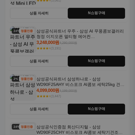
★★★★⭐
(3,061)
N쇼핑구매
상품 자세히
삼성공식파트너 우주 - 삼성 AI 무풍콤보갤러리
24% 할인
정품인증
청정 이지오픈 멀티형 에어컨
AF80F17D22WRS 기본설치포함
3,248,000원
4,290,000원
★★★★⭐
(3,191)
N쇼핑구매
상품 자세히
삼성공식파트너 삼성하나로 - 삼성
2% 할인
정품인증
WD90F25AHY 비스포크 AI콤보 세탁25kg 건조
18kg 자동문열림 1등급
4,099,000원
4,199,000원
★★★★⭐
(3,447)
N쇼핑구매
상품 자세히
삼성공식인증점 회산디지털 - 삼성
24% 할인
정품인증
WD90F25CHY 비스포크 AI콤보 세탁기건조기