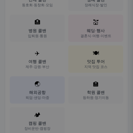
동호회·동창회·모임
장례식장·발인
🏥
💒
병원 콜밴
웨딩·행사
입퇴원·통원
결혼식·여행·이벤트
✈️
🍽️
여행 콜밴
맛집 투어
제주·강원·부산
지역 맛집 코스
🌏
🏫
해외공항
학원 콜밴
픽업·샌딩·마중
등하원·정기이동
🏕️
캠핑 콜밴
장비운반·캠핑장