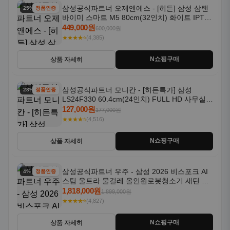
삼성공식파트너 오제앤에스 - [히든] 삼성 삼탠
25% 할인
정품인증
바이미 스마트 M5 80cm(32인치) 화이트 IPTV
OTT 패키지
449,000원
600,000원
★★★★⭐
(4,385)
N쇼핑구매
상품 자세히
삼성공식파트너 모니칸 - [히든특가] 삼성
28% 할인
정품인증
LS24F330 60.4cm(24인치) FULL HD 사무실/
컴퓨터 모니터
127,000원
177,000원
★★★★⭐
(4,516)
N쇼핑구매
상품 자세히
삼성공식파트너 우주 - 삼성 2026 비스포크 AI
4% 할인
정품인증
스팀 울트라 물걸레 올인원로봇청소기 새틴 그
레이지 AAG
1,818,000원
1,899,000원
★★★★⭐
(4,827)
N쇼핑구매
상품 자세히