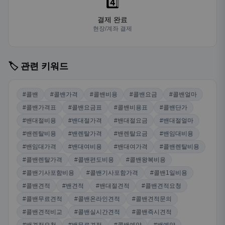
4️⃣
결제 완료
현장/계좌 결제
🏷️ 관련 키워드
#콜밴
#콜밴가격
#콜밴비용
#콜밴요금
#콜밴얼마
#콜밴가격표
#콜밴요금표
#콜밴비용표
#콜밴단가
#밴대절비용
#밴대절가격
#밴대절요금
#밴대절얼마
#밴렌탈비용
#밴렌탈가격
#밴렌탈요금
#밴임대비용
#밴임대가격
#밴대여비용
#밴대여가격
#콜밴렌탈비용
#콜밴렌탈가격
#콜밴편도비용
#콜밴왕복비용
#콜밴기사포함비용
#콜밴기사포함가격
#콜밴1일비용
#콜밴견적
#밴견적
#밴대절견적
#콜밴견적요청
#콜밴무료견적
#콜밴온라인견적
#콜밴견적문의
#콜밴견적비교
#콜밴실시간견적
#콜밴즉시견적