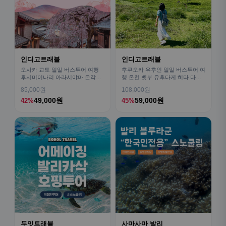
인디고트래블
인디고트래블
오사카 교토 일일 버스투어 여행
후쿠오카 유후인 일일 버스투어 여
후시미이나리 아라시야마 은각사
행 온천 벳부 유후다케 히타 다자
청수사 철학의길
이후
85,000원
108,000원
49,000원
59,000원
42%
45%
두잇트래블
사마사마 발리