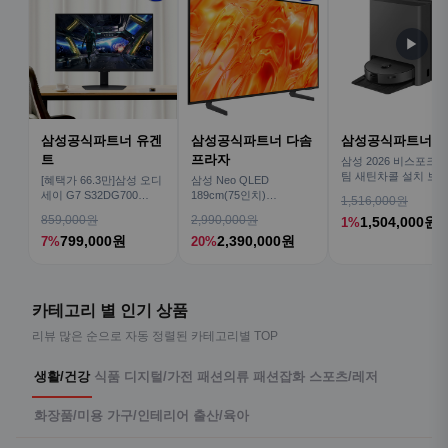
▶
삼성공식파트너 유겐
삼성공식파트너 다솜
삼성공식파트너 
트
프라자
삼성 2026 비스포크AI
팀 새틴차콜 설치 보안
[혜택가 66.3만]삼성 오디
삼성 Neo QLED
심 VR70F00AGH
세이 G7 S32DG700
189cm(75인치)
1,516,000원
80cm(32인치) 4K IPS
KQ75QNH70AFXKR AI
859,000원
2,990,000원
1,504,000원
1%
TV
799,000원
2,390,000원
7%
20%
카테고리 별 인기 상품
리뷰 많은 순으로 자동 정렬된 카테고리별 TOP
생활/건강
식품
디지털/가전
패션의류
패션잡화
스포츠/레저
화장품/미용
가구/인테리어
출산/육아