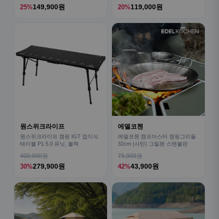
149,900원
119,000원
25%
20%
원스위크라이프
에델코첸
원스위크라이프 캠핑 IGT 접이식
에델코첸 캠프마스터 캠핑그리들
테이블 P1 5.0 유닛, 블랙
32cm (사틴) 그릴팬 스텐불판
400,000원
75,900원
279,900원
43,900원
30%
42%