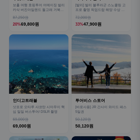
보홀 여행 호핑투어 어메이징 발리
[발리] 발리 블루라군 스노쿨링 고
카삭 버진아일랜드 돌고래 거북이
프로 촬영 픽업드랍 해양 수상 액
픽드랍 포함
티비티 체험 산호 열대어
87,250원
72,000원
69,800원
47,900원
20%
33%
인디고트래블
투어비스 스토어
삿포로 오타루 샤코탄 시마무이 핵
[바로사용] JR 간사이 와이드 패스
심 일일 버스투어/ DSLR 촬영
5일권
69,000원
50,120원
69,000원
50,120원