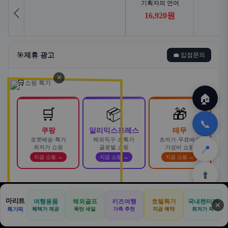
🎯
제휴 광고
💼 입점문의
✕
🛒
쇼핑 특가
🏠
🛒
📦
🎁
📞
쿠팡
알리익스프레스
테무
로켓배송·특가
해외직구·초특가
초저가·무료배송
📍
최저가 쇼핑
글로벌 쇼핑
가성비 쇼핑
지금 쇼핑 →
지금 쇼핑 →
지금 쇼핑 →
⬆️
스마트한 자동차 렌탈! 카슐랭에서
마리트
여행용품
해외골프
키즈여행
호텔특가
국내렌터카
AD
✕
합리적으로
🏠
📝
💬
🚐
🛒
🚗
특가픽
혜택가 제공
폭탄 세일
가족 추천
지금 예약
바로가기 →
최저가 픽
🏠
✈️
⛳
📋
🛒
🎁
카슐랭 · 신차 장기렌트 · 리스 · 월 렌탈료 비교
홈
공항
골프
견적
쿠팡
테무
홈
견적
커뮤니티
기사등록
아마존
· 전 차종 견적 무료