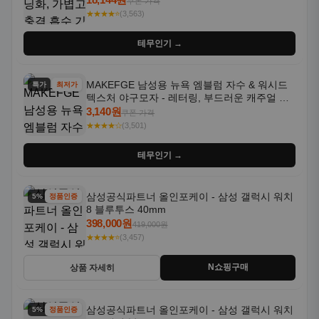
쿠폰 가격
★★★★⭐
(3,563)
테무인기 →
MAKEFGE 남성용 뉴욕 엠블럼 자수 & 워시드
특가
최저가
텍스처 야구모자 - 레터링, 부드러운 캐주얼 모
자, NYC 스타일
3,140원
쿠폰 가격
★★★★☆
(3,501)
테무인기 →
삼성공식파트너 올인포케이 - 삼성 갤럭시 워치
5% 할인
정품인증
8 블루투스 40mm
398,000원
419,000원
★★★★⭐
(3,457)
N쇼핑구매
상품 자세히
삼성공식파트너 올인포케이 - 삼성 갤럭시 워치
5% 할인
정품인증