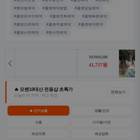
#밴견적요청
#밴무료견적
#콜밴예약
#밴예약
#밴대절예약
#콜밴예약방법
#콜밴당일예약
#콜밴온라인예약
#콜밴전화예약
#콜밴빠른예약
#콜밴간편예약
#콜밴주말예약
#콜밴예약문의
#콜밴사전예약
#밴사전예약
🔥 모밴10대산 전용샵 초특가
전체보기
오늘만 이 가격 · 재고 한정
🔥 인기상품
생활/건강
식품
디지털/가전
패션의류
패션잡화