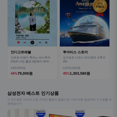
인디고트래블
투어비스 스토어
삿포로 비에이 후라노 버스투어
싱가포르 디즈니 어드벤처 크루즈
DSLR 사진 촬영 /[준페이 예약 식
4박
사]
140,000원
2,370,150원
79,000원
1,303,580원
44%
45%
삼성전자 베스트 인기상품
이 포스팅은 네이버 쇼핑 커넥트 활동의 일환으로, 이에 따른 일정액의 수수료를 제
공받습니다.