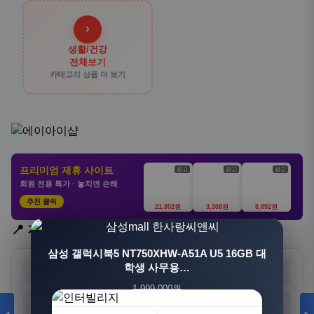
›
생활/건강
전체보기
카테고리 상품 더 보기
프리미엄 제휴 사이트
광고
광고
광고
회원 전용 특가 · 놓치면 손해
추천 클릭
21,802원
3,308원
8,892원
📍 지역 선택
[3+1] 동국제약 마이핏 V 활성엽산 임신준비 임산
삼성 갤럭시북5 NT750XHW-A51A U5 16GB 대
부영양 30정, 4개
학생 사무용…
서울
부산
대구
인천
1,999,000원
100,000원
광주
대전
울산
세종
1,549,000원
31,900원
23%
68%